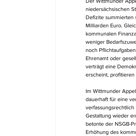
Der Wittmunder Appe
niedersächsischen St
Defizite summierten 
Milliarden Euro. Gle
kommunalen Finanzau
weniger Bedarfszuwe
noch Pflichtaufgaben
Ehrenamt oder gesel
verträgt eine Demokr
erscheint, profitieren
Im Wittmunder Appell
dauerhaft für eine v
verfassungsrechtlich
Gestaltung wieder e
betonte der NSGB-Prä
Erhöhung des kommun