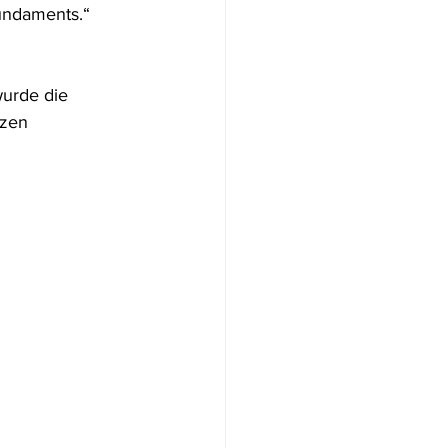
undaments.“
urde die 
zen 