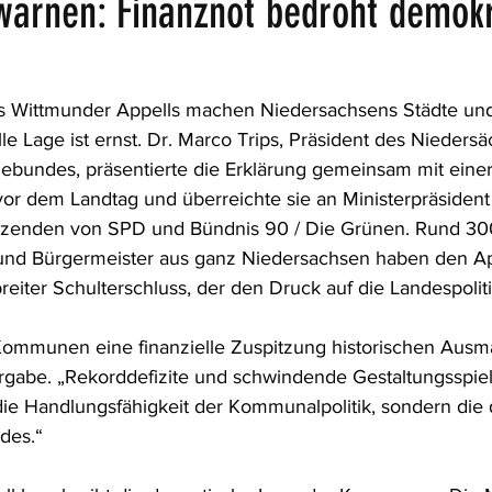
rnen: Finanznot bedroht demokr
s Wittmunder Appells machen Niedersachsens Städte u
elle Lage ist ernst. Dr. Marco Trips, Präsident des Nieders
bundes, präsentierte die Erklärung gemeinsam mit einer
or dem Landtag und überreichte sie an Ministerpräsident 
sitzenden von SPD und Bündnis 90 / Die Grünen. Rund 30
und Bürgermeister aus ganz Niedersachsen haben den Ap
reiter Schulterschluss, der den Druck auf die Landespoliti
Kommunen eine finanzielle Zuspitzung historischen Ausm
ergabe. „Rekorddefizite und schwindende Gestaltungsspie
die Handlungsfähigkeit der Kommunalpolitik, sondern die
ndes.“