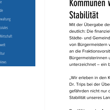
Kommunen wa
ce
de
Stabilität
erwaltung
Mit der Übergabe de
oziales
deutlich: Die finanzi
irtschaft
Städte- und Gemeinde
welt
von Bürgermeistern v
an die Fraktionsvor
ultur
Bürgermeisterinnen 
 News
unterzeichnet – ein b
„Wir erleben in den 
Dr. Trips bei der Üb
gefährden nicht nur 
Stabilität unseres La