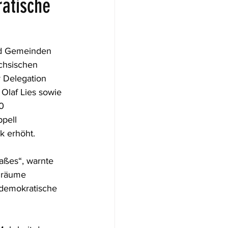
atische
nd Gemeinden 
ächsischen 
 Delegation 
Olaf Lies sowie 
0 
pell 
k erhöht.
aßes“, warnte 
lräume 
 demokratische 