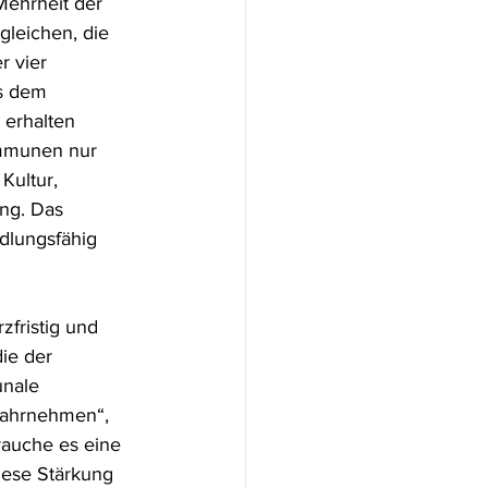
ehrheit der 
leichen, die 
r vier 
us dem 
erhalten 
ommunen nur 
Kultur, 
ng. Das 
dlungsfähig 
fristig und 
ie der 
unale 
wahrnehmen“, 
rauche es eine 
ese Stärkung 