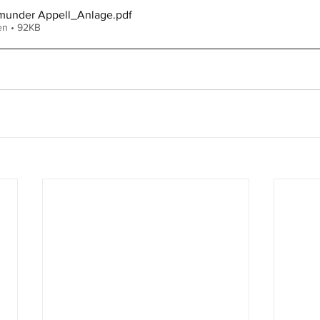
munder Appell_Anlage
.pdf
en • 92KB