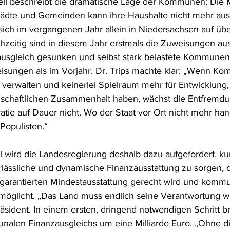
ll beschreibt die dramatische Lage der Kommunen: Die M
ädte und Gemeinden kann ihre Haushalte nicht mehr ausg
sich im vergangenen Jahr allein in Niedersachsen auf übe
ichzeitig sind in diesem Jahr erstmals die Zuweisungen a
sgleich gesunken und selbst stark belastete Kommunen 
isungen als im Vorjahr. Dr. Trips machte klar: „Wenn K
 verwalten und keinerlei Spielraum mehr für Entwicklung, 
lschaftlichen Zusammenhalt haben, wächst die Entfremdu
atie auf Dauer nicht. Wo der Staat vor Ort nicht mehr han
 Populisten.“
 wird die Landesregierung deshalb dazu aufgefordert, kurz
erlässliche und dynamische Finanzausstattung zu sorgen, d
 garantierten Mindestausstattung gerecht wird und komm
rmöglicht. „Das Land muss endlich seine Verantwortung 
sident. In einem ersten, dringend notwendigen Schritt b
alen Finanzausgleichs um eine Milliarde Euro. „Ohne di