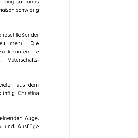
r Ring so kurios 
maßen schwierig 
heschließender 
it mehr. „Die 
inzu kommen die 
Vaterschafts-
vielen aus dem 
ftig Christina 
einenden Auge. 
 und Ausflüge 