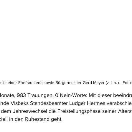
t seiner Ehefrau Lena sowie Bürgermeister Gerd Meyer (v. l. n. r., Fot
onate, 983 Trauungen, 0 Nein-Worte: Mit dieser beeindr
ende Visbeks Standesbeamter Ludger Hermes verabschied
dem Jahreswechsel die Freistellungsphase seiner Alterste
iell in den Ruhestand geht.