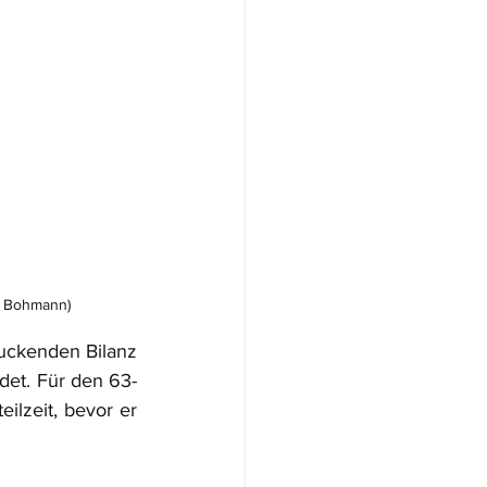
o: Bohmann)
uckenden Bilanz 
et. Für den 63-
ilzeit, bevor er 