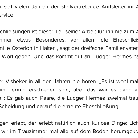
r seit vielen Jahren der stellvertretende Amtsleiter im A
rvice.
hließungen ist dieser Teil seiner Arbeit für ihn nie zum 
mmer etwas Besonderes, vor allem die Eheschlie
lie Osterloh in Halter“, sagt der dreifache Familienvater
a-Wort geben. Und das kommt gut an: Ludger Hermes hat 
r Visbeker in all den Jahren nie hören. „Es ist wohl m
um Termin erschienen sind, aber das war es dann au
all: Es gab auch Paare, die Ludger Hermes zweimal trau
e Scheidung und darauf die erneute Eheschließung.
en erlebt, der erlebt natürlich auch kuriose Dinge: „Ic
s wir im Trauzimmer mal alle auf dem Boden herumgekrab