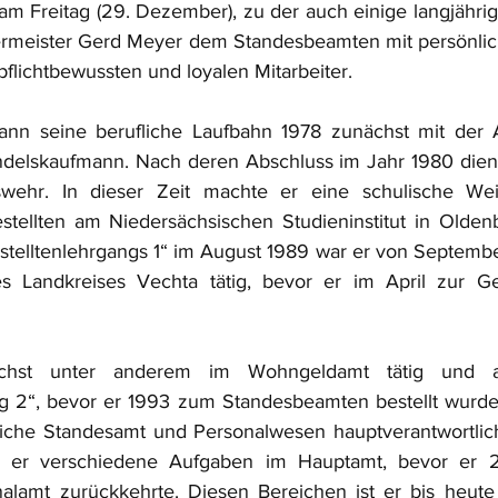
 am Freitag (29. Dezember), zu der auch einige langjähri
rmeister Gerd Meyer dem Standesbeamten mit persönlic
 pflichtbewussten und loyalen Mitarbeiter. 
nn seine berufliche Laufbahn 1978 zunächst mit der 
elskaufmann. Nach deren Abschluss im Jahr 1980 diente
wehr. In dieser Zeit machte er eine schulische Wei
stellten am Niedersächsischen Studieninstitut in Olden
telltenlehrgangs 1“ im August 1989 war er von Septembe
s Landkreises Vechta tätig, bevor er im April zur G
hst unter anderem im Wohngeldamt tätig und abs
g 2“, bevor er 1993 zum Standesbeamten bestellt wurde 
eiche Standesamt und Personalwesen hauptverantwortlich
er verschiedene Aufgaben im Hauptamt, bevor er 20
alamt zurückkehrte. Diesen Bereichen ist er bis heute 