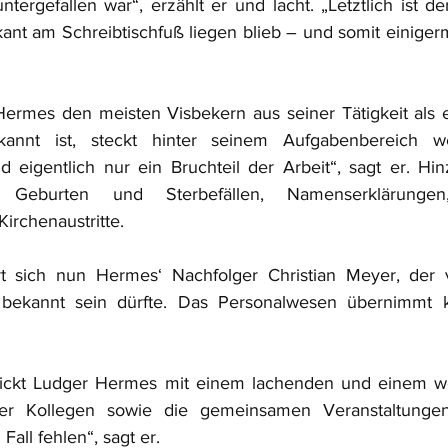
tergefallen war“, erzählt er und lacht. „Letztlich ist de
hkant am Schreibtischfuß liegen blieb – und somit einiger
rmes den meisten Visbekern aus seiner Tätigkeit als e
annt ist, steckt hinter seinem Aufgabenbereich we
d eigentlich nur ein Bruchteil der Arbeit“, sagt er. H
Geburten und Sterbefällen, Namenserklärungen, 
rchenaustritte.
 sich nun Hermes‘ Nachfolger Christian Meyer, der 
ekannt sein dürfte. Das Personalwesen übernimmt kün
lickt Ludger Hermes mit einem lachenden und einem w
er Kollegen sowie die gemeinsamen Veranstaltungen
Fall fehlen“, sagt er.