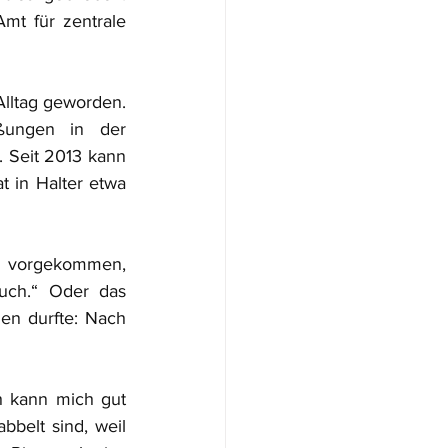
mt für zentrale 
Alltag geworden. 
ßungen in der 
. Seit 2013 kann 
in Halter etwa 
al vorgekommen, 
ch.“ Oder das 
en durfte: Nach 
h kann mich gut 
belt sind, weil 