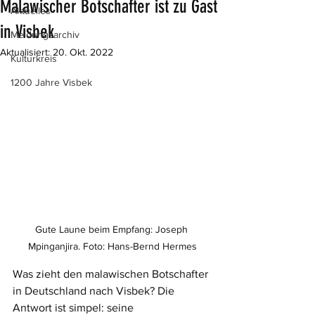
Malawischer Botschafter ist zu Gast
Aktuelles
in Visbek
Meldungsarchiv
Aktualisiert:
20. Okt. 2022
Kulturkreis
1200 Jahre Visbek
Gute Laune beim Empfang: Joseph 
Mpinganjira. Foto: Hans-Bernd Hermes
Was zieht den malawischen Botschafter 
in Deutschland nach Visbek? Die 
Antwort ist simpel: seine 