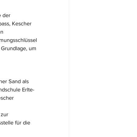
 der 
pass, Kescher 
n 
mmungsschlüssel 
e Grundlage, um 
her Sand als 
dschule Erlte-
escher 
 zur 
telle für die 