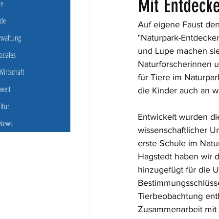
Mit Entdeck
ce
de
Auf eigene Faust den 
erwaltung
"Naturpark-Entdecker
und Lupe machen sie 
oziales
Naturforscherinnen u
irtschaft
für Tiere im Naturpa
welt
die Kinder auch an w
ultur
Entwickelt wurden d
 News
wissenschaftlicher U
erste Schule im Natu
Hagstedt haben wir d
hinzugefügt für die 
Bestimmungsschlüssel 
Tierbeobachtung enthä
Zusammenarbeit mit S