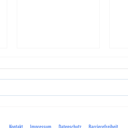
NSGB und Kommunen machen auf
Betrie
prekäre Finanzlage aufmerksam
Visbek
Plattd
Kontakt
Impressum
Datenschutz
Barrierefreiheit