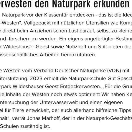
erwesten den Naturpark erkunden
Naturpark vor der Klassentür entdecken - das ist die Idee
-Westen". Vollgepackt mit nützlichen Utensilien wie Kom
direkt beim Anziehen schon Lust darauf, selbst zu kleine
nd -forschern zu werden. Ein eigens angefertigter Besti
rk Wildeshauser Geest sowie Notizheft und Stift bieten di
issenschaftliches Arbeiten heranzuführen.
ie Westen vom Verband Deutscher Naturparke (VDN) mit 
nterstützung. 2023 erhielt die Naturparkschule Gut Spasc
rpark Wildeshauser Geest Entdeckerwesten. „Für die Grun
ie Inhalte der Westen noch etwas optimiert: Wir haben K
Untersuchung der Unterwasserwelt und einen eigenen 
für Tiere entwickelt, der auch allerhand hilfreiche Tipps
lt“, verrät Jonas Marhoff, der in der Naturpark-Geschäftss
chulen zuständig ist.