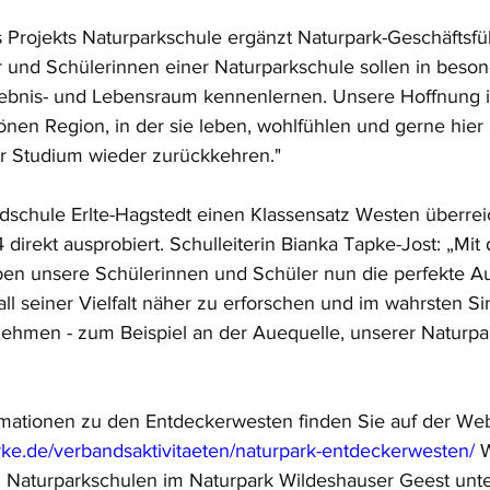
Projekts Naturparkschule ergänzt Naturpark-Geschäftsfüh
 und Schülerinnen einer Naturparkschule sollen in beso
lebnis- und Lebensraum kennenlernen. Unsere Hoffnung is
önen Region, in der sie leben, wohlfühlen und gerne hier 
r Studium wieder zurückkehren."
ndschule Erlte-Hagstedt einen Klassensatz Westen überr
4 direkt ausprobiert. Schulleiterin Bianka Tapke-Jost: „Mit
en unsere Schülerinnen und Schüler nun die perfekte Au
all seiner Vielfalt näher zu erforschen und im wahrsten S
nehmen - zum Beispiel an der Auequelle, unserer Naturpa
rmationen zu den Entdeckerwesten finden Sie auf der We
arke.de/verbandsaktivitaeten/naturpark-entdeckerwesten/
W
 Naturparkschulen im Naturpark Wildeshauser Geest unte