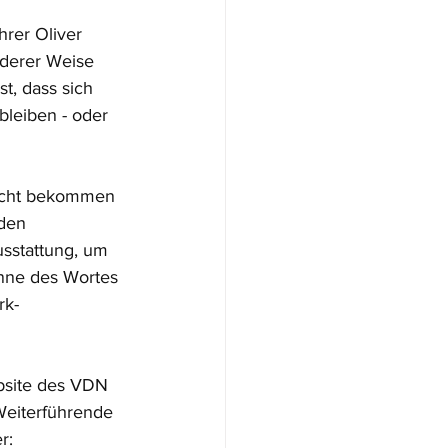
rer Oliver 
nderer Weise 
t, dass sich 
bleiben - oder 
eicht bekommen 
 den 
sstattung, um 
inne des Wortes 
rk-
bsite des VDN 
eiterführende 
r: 