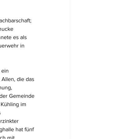
achbarschaft;
hmucke
nete es als
uerwehr in
 ein 
Allen, die das 
nung, 
 der Gemeinde 
Kühling im 
 
rzinkter 
alle hat fünf 
ch mit 