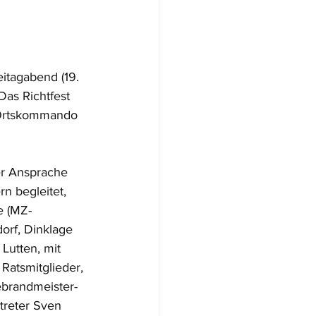
itagabend (19.
Das Richtfest
s Ortskommando
r Ansprache 
n begleitet, 
e (MZ-
orf, Dinklage
Lutten, mit
Ratsmitglieder,
brandmeister-
rtreter Sven