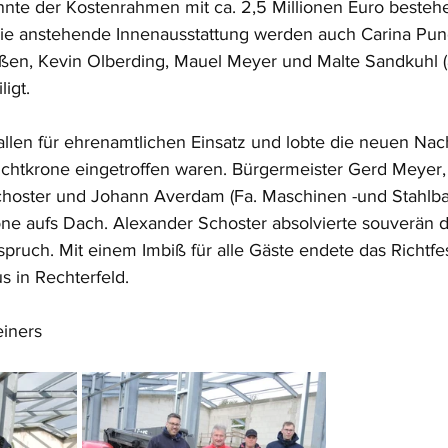
te der Kostenrahmen mit ca. 2,5 Millionen Euro bestehe
die anstehende Innenausstattung werden auch Carina Pun
en, Kevin Olberding, Mauel Meyer und Malte Sandkuhl (
igt. 
len für ehrenamtlichen Einsatz und lobte die neuen Nac
ichtkrone eingetroffen waren. Bürgermeister Gerd Meye
choster und Johann Averdam (Fa. Maschinen -und Stahlba
one aufs Dach. Alexander Schoster absolvierte souverän 
spruch. Mit einem Imbiß für alle Gäste endete das Richtfe
 in Rechterfeld.
iners