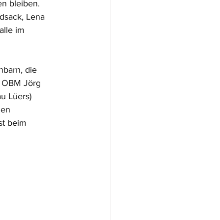
n bleiben.
dsack, Lena
alle im
hbarn, die
r, OBM Jörg
u Lüers)
den
st beim