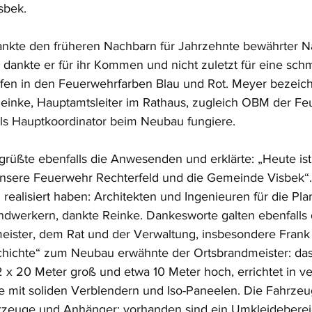
sbek.
ankte den früheren Nachbarn für Jahrzehnte bewährter N
dankte er für ihr Kommen und nicht zuletzt für eine sc
ifen in den Feuerwehrfarben Blau und Rot. Meyer bezeich
 Reinke, Hauptamtsleiter im Rathaus, zugleich OBM der Fe
als Hauptkoordinator beim Neubau fungiere.
üßte ebenfalls die Anwesenden und erklärte: „Heute ist
nsere Feuerwehr Rechterfeld und die Gemeinde Visbek“. 
 realisiert haben: Architekten und Ingenieuren für die Pla
ndwerkern, dankte Reinke. Dankesworte galten ebenfalls
ister, dem Rat und der Verwaltung, insbesondere Frank 
chichte“ zum Neubau erwähnte der Ortsbrandmeister: das
 x 20 Meter groß und etwa 10 Meter hoch, errichtet in ve
mit soliden Verblendern und Iso-Paneelen. Die Fahrzeugh
ahrzeuge und Anhänger; vorhanden sind ein Umkleideberei