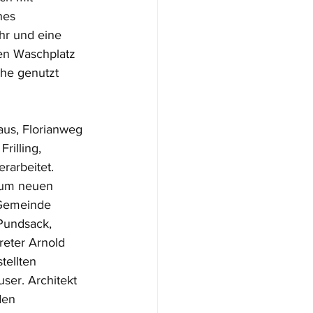
nes 
r und eine 
en Waschplatz 
che genutzt 
us, Florianweg
rilling,
rarbeitet.
zum neuen
 Gemeinde
Pundsack,
reter Arnold
tellten
ser. Architekt
den