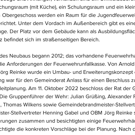
chungsraum (mit Küche), ein Schulungsraum und ein klei
m Obergeschoss werden ein Raum für die Jugendfeuerweh
richtet. Unter dem Vordach im Außenbereich gibt es ein
euge. Der Platz vor dem Gebäude kann als Ausbildungsflä
 befindet sich im straßenseitigen Bereich.
 des Neubaus begann 2012; das vorhandene Feuerwehrha
 die Anforderungen der Feuerwehrunfallkasse. Von Arnold F
örg Reinke wurde ein Umbau- und Erweiterungskonzept e
g war für den Gemeinderat Anlass für einen Beschluss 
leitplanung. Am 11. Oktober 2022 beschloss der Rat der
Die Gruppenführer der Wehr: Julian Grüßing, Alexander 
, Thomas Wilkens sowie Gemeindebrandmeister-Stellvert
eister-Stellvertreter Henning Gabel und OBM Jörg Reinke s
erungen zusammen und besichtigten einige Feuerwehrhäu
htigte die konkreten Vorschläge bei der Planung. Nach 