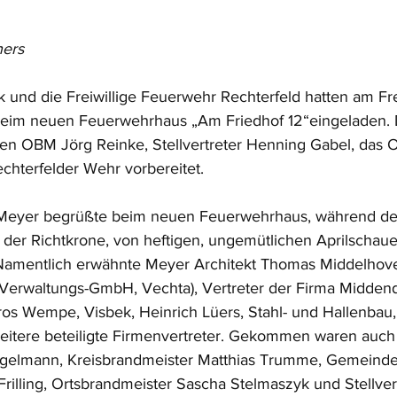
ers
und die Freiwillige Feuerwehr Rechterfeld hatten am Fre
 beim neuen Feuerwehrhaus „Am Friedhof 12“eingeladen. 
tten OBM Jörg Reinke, Stellvertreter Henning Gabel, da
echterfelder Wehr vorbereitet.
Meyer begrüßte beim neuen Feuerwehrhaus, während de
er Richtkrone, von heftigen, ungemütlichen Aprilschauer
Namentlich erwähnte Meyer Architekt Thomas Middelhov
Verwaltungs-GmbH, Vechta), Vertreter der Firma Middend
os Wempe, Visbek, Heinrich Lüers, Stahl- und Hallenbau, 
itere beteiligte Firmenvertreter. Gekommen waren auch 
ngelmann, Kreisbrandmeister Matthias Trumme, Gemeinde
 Frilling, Ortsbrandmeister Sascha Stelmaszyk und Stellve