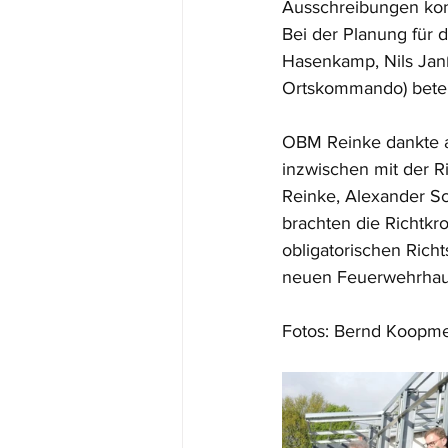
Ausschreibungen konn
Bei der Planung für 
Hasenkamp, Nils Janß
Ortskommando) beteil
OBM Reinke dankte al
inzwischen mit der R
Reinke, Alexander S
brachten die Richtkr
obligatorischen Richt
neuen Feuerwehrhaus
Fotos: Bernd Koopme