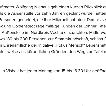
ftragter Wolfgang Niehaus gab einen kurzen Rückblick a
Als die Außenstelle vor zehn Jahren geplant wurde, hätten
Personen gemeldet, die ihre Mitarbeit anboten. Damals sei
ek und Goldenstedt regelmäßige Kunden der Lohner Tafe
 Außenstelle im Nordkreis Vechta einzurichten. Mittlerwei
twa 180 bis 200 Personen zur Stammkundschaft, schätzt P
n Ehrenamtliche der Initiative „Fokus Mensch“ Lebensmitt
pielsweise aus körperlichen Gründen den Weg zur Tafel ni
.
l in Visbek hat jeden Montag von 15 bis 16.30 Uhr geöffne