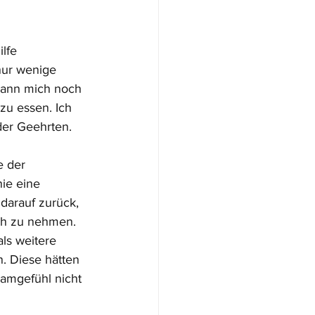
lfe 
nur wenige 
kann mich noch 
zu essen. Ich 
der Geehrten. 
e der 
nie eine 
darauf zurück, 
ch zu nehmen. 
ls weitere 
. Diese hätten 
amgefühl nicht 