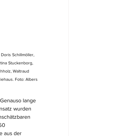
Doris Schillmöller, 
rtina Stuckenborg, 
hholz, Waltraud 
iehaus. Foto: Albers
. Genauso lange 
insatz wurden 
unschätzbaren 
60 
e aus der 