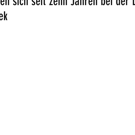
en sich seit zehn Jahren bei der 
ek