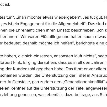
t ist.
s tun“, „man möchte etwas wiedergeben“, „es tut gut, Hi
„es ist ein Engagement für die Allgemeinheit“: Das sind 
en die Ehrenamtlichen ihren Einsatz beschrieben. „Ich 
t erinnern. Wir waren Flüchtlinge und hatten kaum etwas 
r bedeutet, deshalb möchte ich helfen“, berichtete eine 
e haben, die sich einsetzen, ansonsten läuft nichts“, sagt
rbert Fink. Er ging darauf ein, dass es in all den Jahren 
ng der Kundenzahl gegeben habe. Das führt er vor allem 
e schämen würden, die Unterstützung der Tafel in Anspru
r der Außenstelle, gab zudem den „Generationenkonflikt“ a
seien Rentner auf die Unterstützung der Tafel angewiesen
rziehung genossen, was ebenfalls dazu beitrage, aus Sch