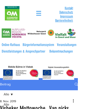
Kontakt
Datenschutz
Impressum
Barrierefreihei
t
Online-Rathaus
Bürgerinformationssystem
Veranstaltungen
Dienstleistungen & Ansprechpartner
Bekanntmachungen
Beitrag
Alle
8. Nov. 2019
Alle
Visbeker Mottowoche „Van nicks