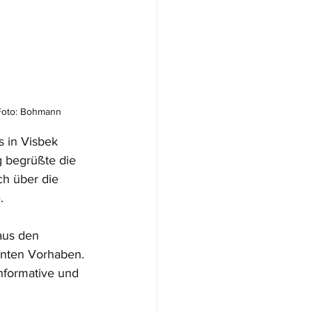
 Foto: Bohmann
 in Visbek 
g begrüßte die 
h über die 
.
aus den 
nten Vorhaben. 
nformative und 