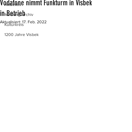
Vodafone nimmt Funkturm in Visbek
Aktuelles
in Betrieb
Meldungsarchiv
Aktualisiert:
17. Feb. 2022
Kulturkreis
1200 Jahre Visbek