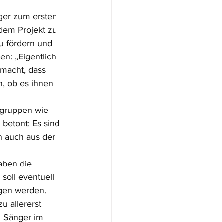
ger zum ersten 
dem Projekt zu 
u fördern und 
n: „Eigentlich 
emacht, dass 
, ob es ihnen 
gruppen wie 
betont: Es sind 
 auch aus der 
aben die 
soll eventuell 
gen werden. 
 allererst 
d Sänger im 