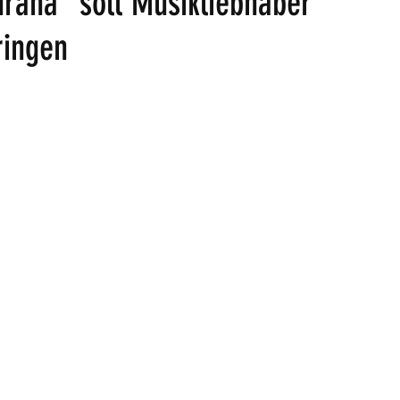
rana“ soll Musikliebhaber
ingen