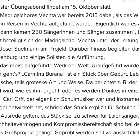
rster Übungsabend findet am 15. Oktober statt.
Madrigalchores Vechta war bereits 2015 dabei, als das We
n Reisen in Vechta aufgeführt wurde. „Eigentlich war es a
er dann kamen 250 Sängerinnen und Sänger zusammen“, be
 beteiligt sich der Madrigalchor Vechta unter der Leitung
Josef Suelmann am Projekt. Darüber hinaus begleiten da
enburg und einige Solisten die Aufführung.
 das meist aufgeführte Werk der Welt. Uraufgeführt wurde
 geht‘s? „Carmina Burana“ ist ein Stück über Geburt, Leb
sche, teils groteske Art und Weise. Da berichtet z. B. der
t wird, wie es ihm ergeht, oder es werden Dönkes in einer
Carl Orff, der eigentlich Schulmusiker war und Instrumen
gel entwickelt hat, schrieb das Stück explizit für Schulen.
 Ausrede gelten, das Stück sei zu schwer für Laiensänger
Durchhaltevermögen und Kompromissbereitschaft sind bei 
as Großprojekt gelingt. Geprobt werden soll voraussichtlic