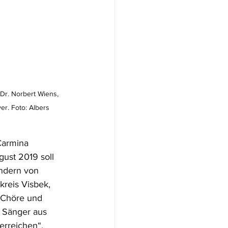
 Dr. Norbert Wiens, 
r. Foto: Albers
Carmina 
ust 2019 soll 
ondern von 
kreis Visbek, 
e Chöre und 
 Sänger aus 
erreichen“, 