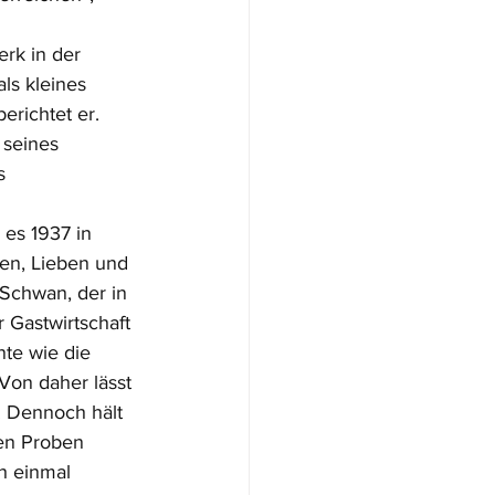
rk in der 
ls kleines 
richtet er. 
 seines 
s 
 es 1937 in 
en, Lieben und 
 Schwan, der in 
 Gastwirtschaft 
te wie die 
 Von daher lässt 
. Dennoch hält 
den Proben 
h einmal 