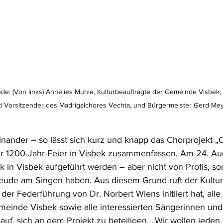
nde: (Von links) Annelies Muhle, Kulturbeauftragte der Gemeinde Visbek,
d Vorsitzender des Madrigalchores Vechta, und Bürgermeister Gerd Meye
inander – so lässt sich kurz und knapp das Chorprojekt „
er 1200-Jahr-Feier in Visbek zusammenfassen. Am 24. Aug
k in Visbek aufgeführt werden – aber nicht von Profis, s
Freude am Singen haben. Aus diesem Grund ruft der Kultur
 der Federführung von Dr. Norbert Wiens initiiert hat, all
einde Visbek sowie alle interessierten Sängerinnen und
f, sich an dem Projekt zu beteiligen. „Wir wollen jeden 