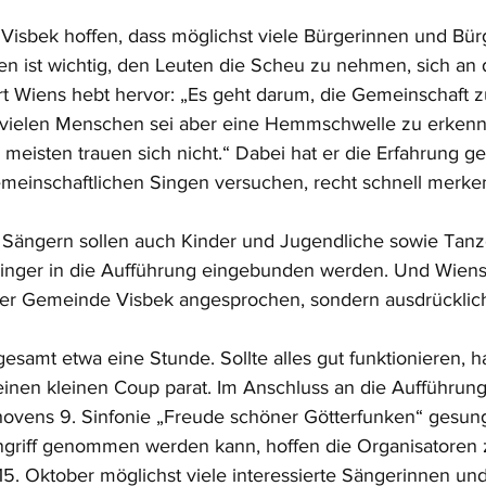
 Visbek hoffen, dass möglichst viele Bürgerinnen und Bür
n ist wichtig, den Leuten die Scheu zu nehmen, sich an 
ert Wiens hebt hervor: „Es geht darum, die Gemeinschaft z
 vielen Menschen sei aber eine Hemmschwelle zu erkenne
e meisten trauen sich nicht.“ Dabei hat er die Erfahrung g
emeinschaftlichen Singen versuchen, recht schnell merken
ängern sollen auch Kinder und Jugendliche sowie Tanz
inger in die Aufführung eingebunden werden. Und Wiens 
der Gemeinde Visbek angesprochen, sondern ausdrücklich
esamt etwa eine Stunde. Sollte alles gut funktionieren, h
inen kleinen Coup parat. Im Anschluss an die Aufführung 
hovens 9. Sinfonie „Freude schöner Götterfunken“ gesun
griff genommen werden kann, hoffen die Organisatoren zu
 15. Oktober möglichst viele interessierte Sängerinnen un