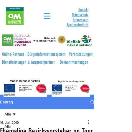
Kontakt
Datenschutz
Impressum
Barrierefreihei
t
Online-Rathaus
Bürgerinformationssystem
Veranstaltungen
Dienstleistungen & Ansprechpartner
Bekanntmachungen
Beitrag
Alle
16. Juli 2019
Alle
Ehemalige Bezirksvorsteher on Tour