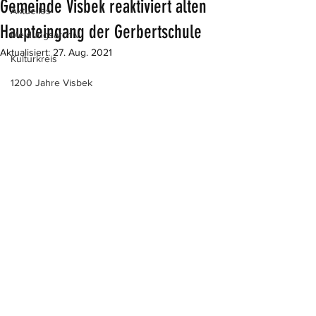
Gemeinde Visbek reaktiviert alten
Aktuelles
Haupteingang der Gerbertschule
Meldungsarchiv
Aktualisiert:
27. Aug. 2021
Kulturkreis
1200 Jahre Visbek