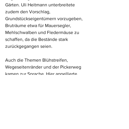
Gärten. Uli Heitmann unterbreitete 
zudem den Vorschlag, 
Grundstückseigentümern vorzugeben, 
Bruträume etwa für Mauersegler, 
Mehlschwalben und Fledermäuse zu 
schaffen, da die Bestände stark 
zurückgegangen seien. 
Auch die Themen Blühstreifen, 
Wegeseitenränder und der Pickerweg 
kamen zur Sprache. Hier appellierte 
Heitmann, letzteren zu einem „grünen 
Band durch den Landkreis“ 
aufzuwerten. Am Ende besichtigten 
beide Seiten eine neu angelegte 
Kompensationsfläche in Wöstendöllen. 
Meldungsarchiv