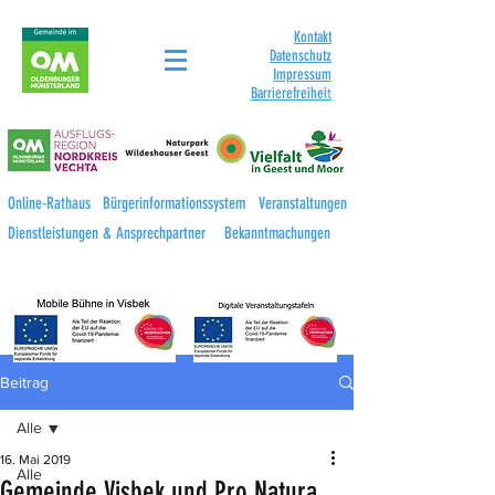
Kontakt
Datenschutz
Impressum
Barrierefreihei
t
Online-Rathaus
Bürgerinformationssystem
Veranstaltungen
Dienstleistungen & Ansprechpartner
Bekanntmachungen
Beitrag
Alle
16. Mai 2019
Alle
Gemeinde Visbek und Pro Natura