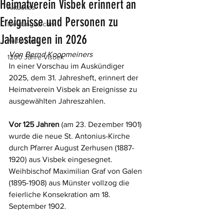
Heimatverein Visbek erinnert an
Aktuelles
Ereignisse und Personen zu
Meldungsarchiv
Jahrestagen in 2026
Kulturkreis
Von Bernd Koopmeiners
1200 Jahre Visbek
In einer Vorschau im Auskündiger 
2025, dem 31. Jahresheft, erinnert der 
Heimatverein Visbek an Ereignisse zu 
ausgewählten Jahreszahlen.
Vor 125 Jahren 
(am 23. Dezember 1901) 
wurde die neue St. Antonius-Kirche 
durch Pfarrer
August Zerhusen (1887-
1920) aus Visbek eingesegnet. 
Weihbischof Maximilian Graf von Galen 
(1895-1908) aus Münster vollzog die 
feierliche Konsekration am 18. 
September 1902.