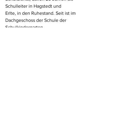
Schulleiter in Hagstedt und
Erlte, in den Ruhestand. Seit ist im 
Dachgeschoss der Schule der 
Schulkindergarten
„Rabenhorst“ in drei Räumen 
untergebracht. Schulpflichtige Kinder 
(sechs Jahre) können
die Einrichtung für ein Jahr besuchen. 
Lehrerin Bianka Tapke-Jost ist seit 
November 2019
Schulleiterin der Grundschule Hagstedt-
Erlte. Die Bauerschaft feierte das 75-
jährige Bestehen
ihrer Schule im Juni 2024.
Beide Grundschulen, in den seit 
Generationen die Kulturtechniken 
(Lesen, Schreiben und
Rechnen) unterrichtet werden, sind 