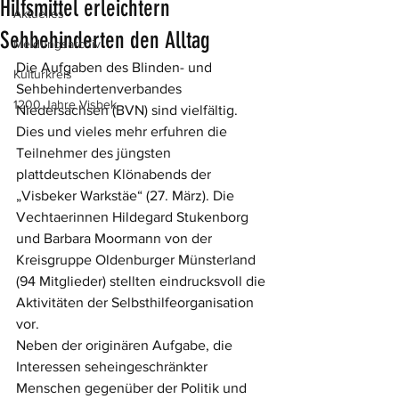
Hilfsmittel erleichtern
Aktuelles
Sehbehinderten den Alltag
Meldungsarchiv
Die Aufgaben des Blinden- und 
Kulturkreis
Sehbehindertenverbandes 
1200 Jahre Visbek
Niedersachsen (BVN) sind vielfältig. 
Dies und vieles mehr erfuhren die 
Teilnehmer des jüngsten 
plattdeutschen Klönabends der 
„Visbeker Warkstäe“ (27. März). Die 
Vechtaerinnen Hildegard Stukenborg 
und Barbara Moormann von der 
Kreisgruppe Oldenburger Münsterland 
(94 Mitglieder) stellten eindrucksvoll die 
Aktivitäten der Selbsthilfeorganisation 
vor.
Neben der originären Aufgabe, die 
Interessen seheingeschränkter 
Menschen gegenüber der Politik und 