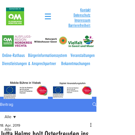
Kontakt
Datenschutz
Impressum
Barrierefreihei
t
Online-Rathaus
Bürgerinformationssystem
Veranstaltungen
Dienstleistungen & Ansprechpartner
Bekanntmachungen
Beitrag
Alle
18. Apr. 2019
Alle
Jutta Helms holt Osterfreuden ins