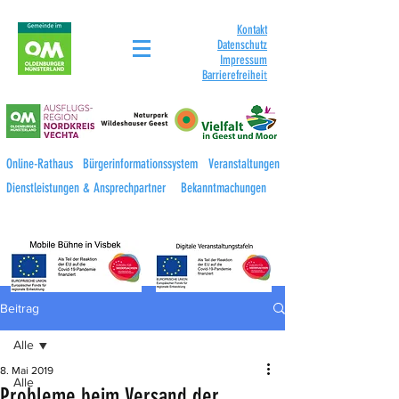
Kontakt
Datenschutz
Impressum
Barrierefreihei
t
Online-Rathaus
Bürgerinformationssystem
Veranstaltungen
Dienstleistungen & Ansprechpartner
Bekanntmachungen
Beitrag
Alle
8. Mai 2019
Alle
Probleme beim Versand der