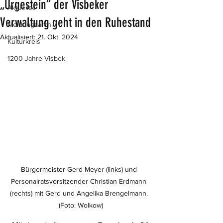
„Urgestein“ der Visbeker
Aktuelles
Verwaltung geht in den Ruhestand
Meldungsarchiv
Aktualisiert:
21. Okt. 2024
Kulturkreis
1200 Jahre Visbek
Bürgermeister Gerd Meyer (links) und 
Personalratsvorsitzender Christian Erdmann 
(rechts) mit Gerd und Angelika Brengelmann. 
 (Foto: Wolkow)