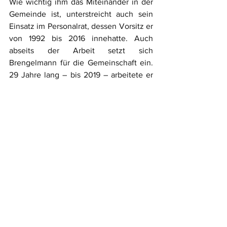
Wie wichtig ihm das Miteinander in der 
Gemeinde ist, unterstreicht auch sein 
Einsatz im Personalrat, dessen Vorsitz er 
von 1992 bis 2016 innehatte. Auch 
abseits der Arbeit setzt sich 
Brengelmann für die Gemeinschaft ein. 
29 Jahre lang – bis 2019 – arbeitete er 
für die katholische Kirchengemeinde 
zunächst als Rechnungsführer, dann als 
Kirchenprovisor. Darüber hinaus 
engagiert er sich seit 17 Jahren bei der 
Sternsinger-Aktion und war viele Jahre 
lang bei Rot-Weiss Visbek in der 
Fußballabteilung aktiv. Heute gehört er 
der 2. Altherrenmannschaft und dem 
Superaltliga-Team an.
In Zukunft freut sich Brengelmann vor 
allem auf die Zeit mit seiner Familie, 